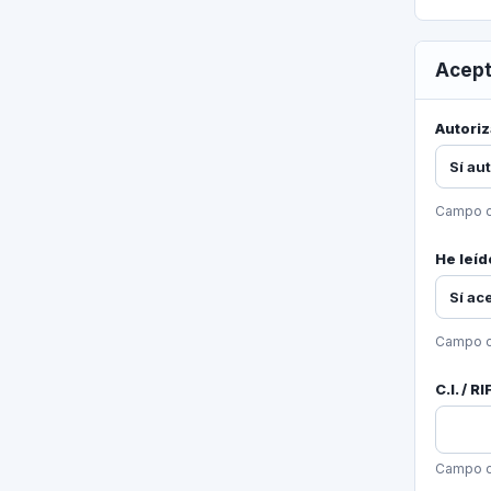
Acept
Autoriz
Sí au
Campo o
He leíd
Sí ac
Campo o
C.I. / RI
Campo o