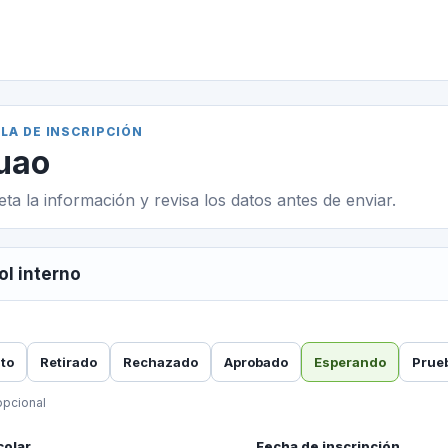
LA DE INSCRIPCIÓN
uao
ta la información y revisa los datos antes de enviar.
ol interno
ito
Retirado
Rechazado
Aprobado
Esperando
Prue
pcional
colar
Fecha de inscripción