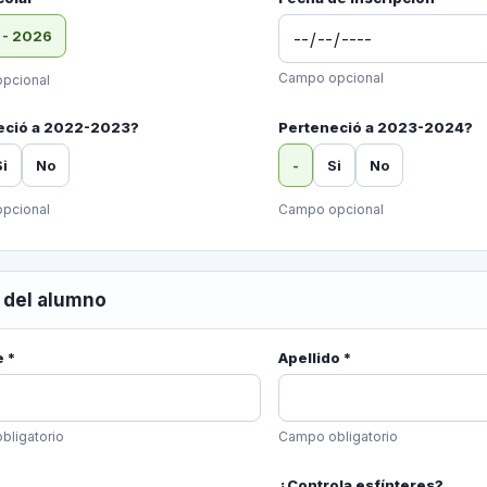
 - 2026
Campo opcional
pcional
eció a 2022-2023?
Perteneció a 2023-2024?
Si
No
-
Si
No
pcional
Campo opcional
 del alumno
 *
Apellido *
bligatorio
Campo obligatorio
¿Controla esfínteres?