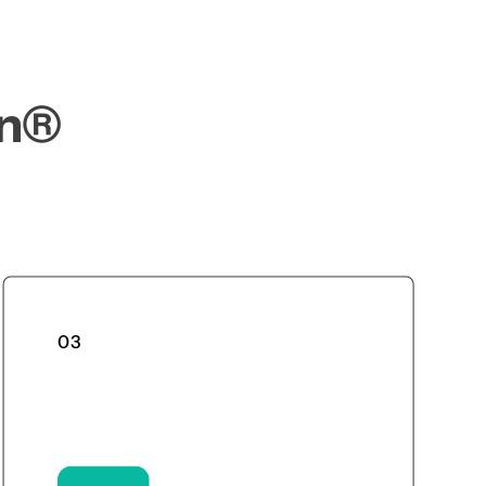
gn®
03