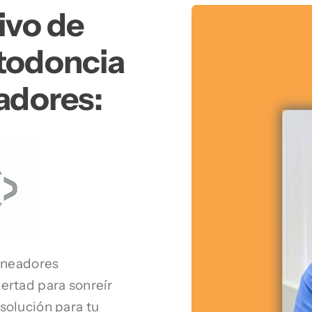
ivo de
rtodoncia
adores:
lineadores
ertad para sonreír
solución para tu